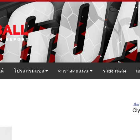
ณ์
โปรแกรมแข่ง
ตารางคะแนน
รายงานสด
แ
เลือ