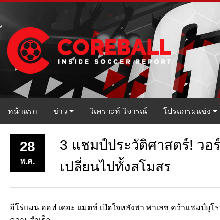
หน้าแรก
ข่าว
วิเคราะห์ วิจารณ์
โปรแกรมแข่ง
3 แชมป์ประวัติศาสตร์! วอ
28
พ.ค.
เปลี่ยนไปทั้งสโมสร
ฮีโร่แมน ออฟ เดอะ แมตช์ เปิดใจหลังพา พาเลซ คว้าแชมป์ยุโรป พ
ความสำเร็จ