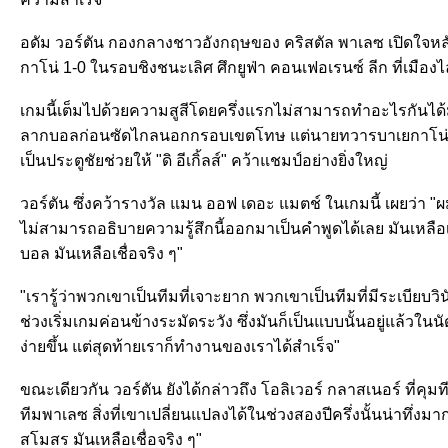
อดัม วอร์ตัน กองกลางชาวอังกฤษของ คริสตัล พาเลซ เปิดใจหลั
กาโน่ 1-0 ในรอบชิงชนะเลิศ ศึกยูฟ่า คอนเฟอเรนซ์ ลีก ที่เมือง
เกมนี้เต็มไปด้วยความสูสีโดยครึ่งแรกไม่สามารถทำอะไรกันได้มาก
ลากบอลก่อนซัดไกลนอกกรอบเขตโทษ แต่นายทวารบาเยกาโน่ปัดไม่
เป็นประตูชัยช่วยให้ "ดิ อีเกิ้ลส์" คว้าแชมป์อย่างยิ่งใหญ่
วอร์ตัน ซึ่งคว้ารางวัล แมน ออฟ เดอะ แมตช์ ในเกมนี้ เผยว่า "ผ
ไม่สามารถอธิบายความรู้สึกนี้ออกมาเป็นคำพูดได้เลย มันเห
บอล มันเหลือเชื่อจริง ๆ"
"เรารู้ว่าพวกเขาเป็นทีมที่เจาะยาก พวกเขาเป็นทีมที่มีระเบียบ
ช่วงเริ่มเกมค่อนข้างระมัดระวัง ซึ่งมันก็เป็นแบบนั้นอยู่แล้วใน
ง่ายขึ้น แต่สุดท้ายเราก็ทำงานของเราได้สำเร็จ"
ขณะเดียวกัน วอร์ตัน ยังได้กล่าวถึง โอลิเวอร์ กลาสเนอร์ ที่ค
ทีมพาเลซ สิ่งที่เขาเปลี่ยนแปลงได้ในช่วงสองปีครึ่งนั้นน่าทึ
สโมสร มันเหลือเชื่อจริง ๆ"