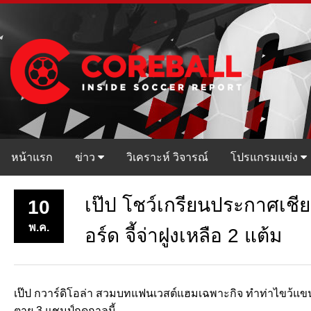
หน้าแรก
ข่าว
วิเคราะห์ วิจารณ์
โปรแกรมแข่ง
เป๊ป โชว์เกรียนประกาศเชีย
10
พ.ค.
อร์ด จี้จ่าฝูงเหลือ 2 แต้ม
เป๊ป กวาร์ดิโอล่า สวมบทแฟนเวสต์แฮมเฉพาะกิจ ทำท่าไขว้แขนโชว์ส
ตาย 3 แชมป์ฤดูกาลนี้