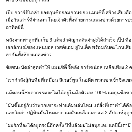
เป๊ป กวาร์ดิโอล่า ยอดกุนซือจอมกวนของ แมนซิตี้ สร้างเสียงฮือฮ
เมื่อวันเสาร์ที่ผ่านมา โดยเจ้าตัวทิ้งท้ายการแถลงข่าวด้วยกา
อาทิตย์นี้
หลังจากพาลูกทีมเก็บ 3 แต้มสำคัญกดดันจ่าฝูงได้สำเร็จ เป๊ป ที่
เอกลักษณ์ของแฟนบอล เวสต์แฮม ยูไนเต็ด พร้อมกับตะโกนเสียงดัง
ฮากันทั้งห้องแถลงข่าว
ชัยชนะนัดล่าสุดทำให้ แมนซิตี้ จี้หลัง อาร์เซน่อล เหลือเพียง 2 
"เรากำลังสู้กับทีมที่เหมือน ลิเวอร์พูล ในอดีต พวกเขาเข้าชิงแชม
แม้ตอนนี้ชะตากรรมจะไม่ได้อยู่ในมือตัวเอง 100% แต่กุนซือชา
"มันขึ้นอยู่กับว่าพวกเขาจะทำแต้มหล่นไหม แต่สิ่งที่เราทำได้
และวิลล่า ปฏิทินมันโหดมาก แต่มันเหลือเวลาแค่ 2 สัปดาห์ฤดู
"ผมรักที่จะได้อยู่ตรงนี้อีกครั้ง ปีที่แล้วผมไม่สนุกเลย แต่ปีนี้เ