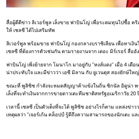
สื่อผู้ดีตีข่าว ลิเวอร์พูล เล็งขาย ฟาบินโญ่ เพื่อระดมทุนไปซื้อ ค
ให้ เชลซี ได้ไปเสริมทัพ
ลิเวอร์พูล พร้อมขาย ฟาบินโญ่ กองกลางบราซิเลียน เพื่อหาเงินไป
เชลซี ที่ต้องการตัวเช่นกัน ตามรายงานจาก เดอะ มิร์เรอร์ สื่ออั
ฟาบินโญ่ เพิ่งย้ายจาก โมนาโก มาอยู่กับ "หงส์แดง" เมื่อ 4 เดื
น่าประทับใจ และมีข่าวว่า เอซี มิลาน กับ ยูเวนตุส สองยักษ์ใหญ่ 
ขณะที่ พูลิซิช กำลังจะหมดสัญญาค้าแข้งในถิ่น ซิกนัล อิดูน่า พ
เล็งที่จะทำเงินจากการขายดาวเตะทีมชาติสหรัฐอเมริกาวัย 20 ป
เวลานี้ เชลซี เป็นตัวเต็งที่จะได้ พูลิซิช อย่างไรก็ตาม แหล่งข่าวว
เหตุผลว่า "เจอร์เก้น คล็อปป์ รู้ดีถึงความสามารถของนักเตะ และ